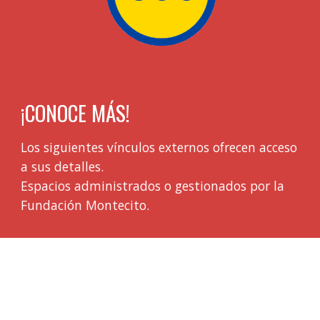
¡
CONOCE MÁS!
Los siguientes vínculos
externos
ofrecen acceso
a sus detalles.
Espacios administrados o gestionados por la
Fundación Montecito.