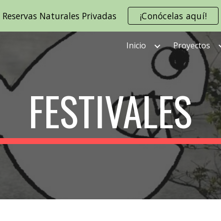
Reservas Naturales Privadas
¡Conócelas aquí!
ip to main content
Skip to navigat
Inicio
Proyectos
FESTIVALES