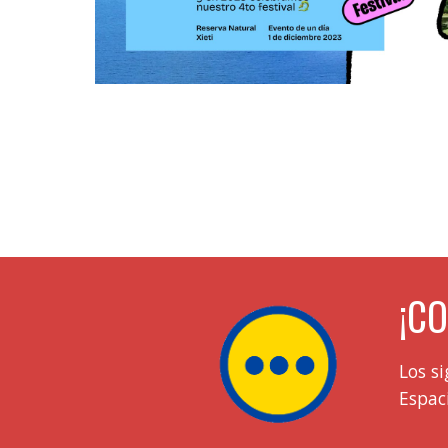
¡C
Los s
Espac