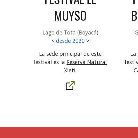
MUYSO
B
Lago de Tota (Boyacá)
G
<
desde 2020
>
La sede principal de este
La 
festival es la
Reserva Natural
festi
Xieti
.
C