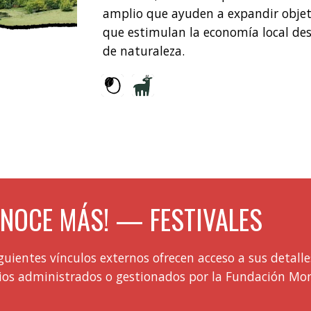
amplio que ayuden a expandir objet
que estimulan la economía local desd
de naturaleza.
ONOCE MÁS! —
FESTIVALES
iguientes vínculos
externos
ofrecen acceso a sus detalle
ios administrados o gestionados por la Fundación Mon